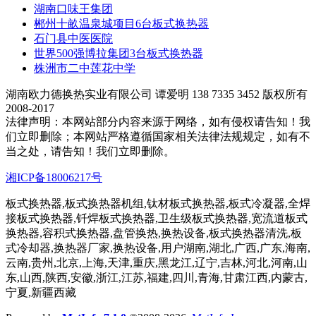
湖南口味王集团
郴州十畝温泉城项目6台板式换热器
石门县中医医院
世界500强博拉集团3台板式换热器
株洲市二中莲花中学
湖南欧力德换热实业有限公司 谭爱明 138 7335 3452 版权所有
2008-2017
法律声明：本网站部分内容来源于网络，如有侵权请告知！我
们立即删除；本网站严格遵循国家相关法律法规规定，如有不
当之处，请告知！我们立即删除。
湘ICP备18006217号
板式换热器,板式换热器机组,钛材板式换热器,板式冷凝器,全焊
接板式换热器,钎焊板式换热器,卫生级板式换热器,宽流道板式
换热器,容积式换热器,盘管换热,换热设备,板式换热器清洗,板
式冷却器,换热器厂家,换热设备,用户湖南,湖北,广西,广东,海南,
云南,贵州,北京,上海,天津,重庆,黑龙江,辽宁,吉林,河北,河南,山
东,山西,陕西,安徽,浙江,江苏,福建,四川,青海,甘肃江西,内蒙古,
宁夏,新疆西藏