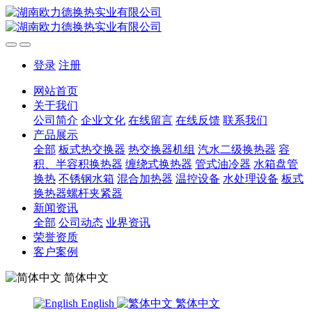
登录
注册
网站首页
关于我们
公司简介
企业文化
在线留言
在线反馈
联系我们
产品展示
全部
板式热交换器
热交换器机组
汽水二级换热器
容
积、半容积换热器
缠绕式换热器
管式油冷器
水箱盘管
换热
不锈钢水箱
混合加热器
温控设备
水处理设备
板式
换热器螺杆夹紧器
新闻资讯
全部
公司动态
业界资讯
荣誉资质
客户案例
简体中文
English
繁体中文