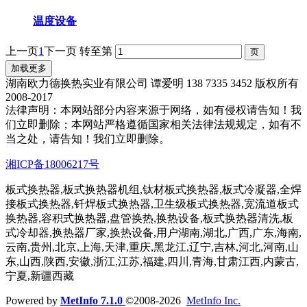
温度设备
上一页
1
下一页
转至第
加载更多
湖南欧力德换热实业有限公司 谭爱明 138 7335 3452 版权所有
2008-2017
法律声明：本网站部分内容来源于网络，如有侵权请告知！我
们立即删除；本网站严格遵循国家相关法律法规规定，如有不
当之处，请告知！我们立即删除。
湘ICP备18006217号
板式换热器,板式换热器机组,钛材板式换热器,板式冷凝器,全焊
接板式换热器,钎焊板式换热器,卫生级板式换热器,宽流道板式
换热器,容积式换热器,盘管换热,换热设备,板式换热器清洗,板
式冷却器,换热器厂家,换热设备,用户湖南,湖北,广西,广东,海南,
云南,贵州,北京,上海,天津,重庆,黑龙江,辽宁,吉林,河北,河南,山
东,山西,陕西,安徽,浙江,江苏,福建,四川,青海,甘肃江西,内蒙古,
宁夏,新疆西藏
Powered by
MetInfo 7.1.0
©2008-2026
MetInfo Inc.