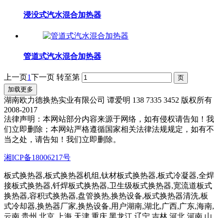
浸没式汽水混合加热器
管道式汽水混合加热器
上一页
1
下一页
转至第
加载更多
湖南欧力德换热实业有限公司 谭爱明 138 7335 3452 版权所有
2008-2017
法律声明：本网站部分内容来源于网络，如有侵权请告知！我
们立即删除；本网站严格遵循国家相关法律法规规定，如有不
当之处，请告知！我们立即删除。
湘ICP备18006217号
板式换热器,板式换热器机组,钛材板式换热器,板式冷凝器,全焊
接板式换热器,钎焊板式换热器,卫生级板式换热器,宽流道板式
换热器,容积式换热器,盘管换热,换热设备,板式换热器清洗,板
式冷却器,换热器厂家,换热设备,用户湖南,湖北,广西,广东,海南,
云南,贵州,北京,上海,天津,重庆,黑龙江,辽宁,吉林,河北,河南,山