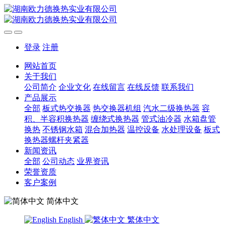
登录
注册
网站首页
关于我们
公司简介
企业文化
在线留言
在线反馈
联系我们
产品展示
全部
板式热交换器
热交换器机组
汽水二级换热器
容
积、半容积换热器
缠绕式换热器
管式油冷器
水箱盘管
换热
不锈钢水箱
混合加热器
温控设备
水处理设备
板式
换热器螺杆夹紧器
新闻资讯
全部
公司动态
业界资讯
荣誉资质
客户案例
简体中文
English
繁体中文