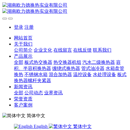
登录
注册
网站首页
关于我们
公司简介
企业文化
在线留言
在线反馈
联系我们
产品展示
全部
板式热交换器
热交换器机组
汽水二级换热器
容
积、半容积换热器
缠绕式换热器
管式油冷器
水箱盘管
换热
不锈钢水箱
混合加热器
温控设备
水处理设备
板式
换热器螺杆夹紧器
新闻资讯
全部
公司动态
业界资讯
荣誉资质
客户案例
简体中文
English
繁体中文