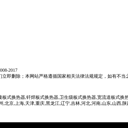
8-2017
们立即删除；本网站严格遵循国家相关法律法规规定，如有不当
接板式换热器,钎焊板式换热器,卫生级板式换热器,宽流道板式换热
,北京,上海,天津,重庆,黑龙江,辽宁,吉林,河北,河南,山东,山西,陕