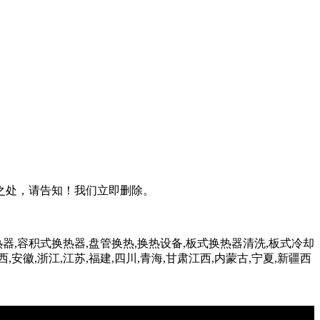
之处，请告知！我们立即删除。
器,容积式换热器,盘管换热,换热设备,板式换热器清洗,板式冷却
西,安徽,浙江,江苏,福建,四川,青海,甘肃江西,内蒙古,宁夏,新疆西