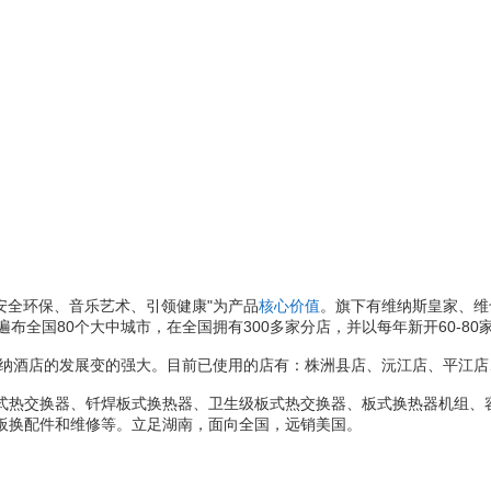
安全环保、音乐艺术、引领健康"为产品
核心价值
。旗下有维纳斯皇家、维
遍布全国80个大中城市，在全国拥有300多家分店，并以每年新开60-8
酒店的发展变的强大。目前已使用的店有：株洲县店、沅江店、平江店
热交换器、钎焊板式换热器、卫生级板式热交换器、板式换热器机组、容
板换配件和维修等。立足湖南，面向全国，远销美国。