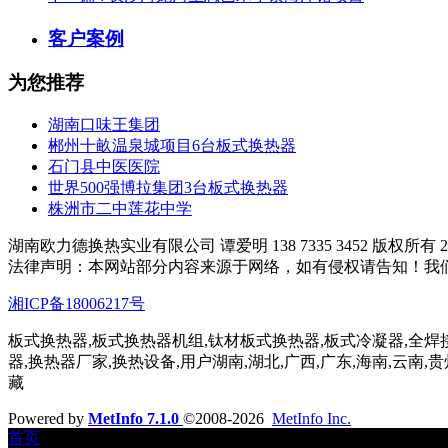
客户案例
为您推荐
湖南口味王集团
郴州十畝温泉城项目6台板式换热器
石门县中医医院
世界500强博拉集团3台板式换热器
株洲市二中莲花中学
湖南欧力德换热实业有限公司 谭爱明 138 7335 3452 版权所有 200
法律声明：本网站部分内容来源于网络，如有侵权请告知！我
湘ICP备18006217号
板式换热器,板式换热器机组,钛材板式换热器,板式冷凝器,全焊
器,换热器厂家,换热设备,用户湖南,湖北,广西,广东,海南,云南,贵州
藏
Powered by
MetInfo 7.1.0
©2008-2026
MetInfo Inc.
首页