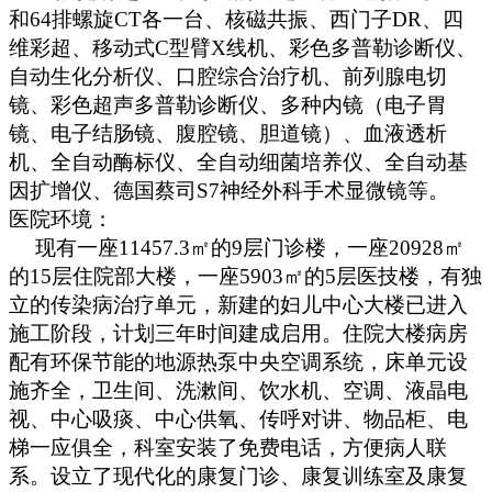
和64排螺旋CT各一台、核磁共振、西门子DR、四
维彩超、移动式C型臂X线机、彩色多普勒诊断仪、
自动生化分析仪、口腔综合治疗机、前列腺电切
镜、彩色超声多普勒诊断仪、多种内镜（电子胃
镜、电子结肠镜、腹腔镜、胆道镜）、血液透析
机、全自动酶标仪、全自动细菌培养仪、全自动基
因扩增仪、德国蔡司S7神经外科手术显微镜等。
医院环境：
现有一座11457.3㎡的9层门诊楼，一座20928㎡
的15层住院部大楼，一座5903㎡的5层医技楼，有独
立的传染病治疗单元，新建的妇儿中心大楼已进入
施工阶段，计划三年时间建成启用。住院大楼病房
配有环保节能的地源热泵中央空调系统，床单元设
施齐全，卫生间、洗漱间、饮水机、空调、液晶电
视、中心吸痰、中心供氧、传呼对讲、物品柜、电
梯一应俱全，科室安装了免费电话，方便病人联
系。设立了现代化的康复门诊、康复训练室及康复