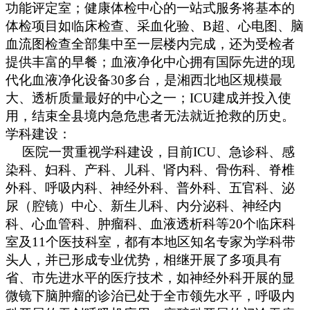
功能评定室；健康体检中心的一站式服务将基本的
体检项目如临床检查、采血化验、B超、心电图、脑
血流图检查全部集中至一层楼内完成，还为受检者
提供丰富的早餐；血液净化中心拥有国际先进的现
代化血液净化设备30多台，是湘西北地区规模最
大、透析质量最好的中心之一；ICU建成并投入使
用，结束全县境内急危患者无法就近抢救的历史。
学科建设：
医院一贯重视学科建设，目前ICU、急诊科、感
染科、妇科、产科、儿科、肾内科、骨伤科、脊椎
外科、呼吸内科、神经外科、普外科、五官科、泌
尿（腔镜）中心、新生儿科、内分泌科、神经内
科、心血管科、肿瘤科、血液透析科等20个临床科
室及11个医技科室，都有本地区知名专家为学科带
头人，并已形成专业优势，相继开展了多项具有
省、市先进水平的医疗技术，如神经外科开展的显
微镜下脑肿瘤的诊治已处于全市领先水平，呼吸内