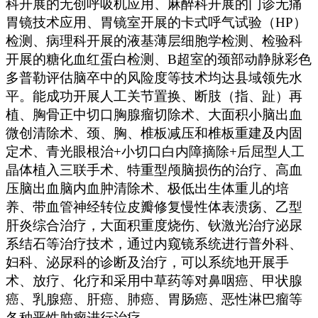
科开展的无创呼吸机应用、麻醉科开展的门诊无痛
胃镜技术应用、胃镜室开展的卡式呼气试验（HP）
检测、病理科开展的液基薄层细胞学检测、检验科
开展的糖化血红蛋白检测、B超室的颈部动静脉彩色
多普勒评估脑卒中的风险度等技术均达县域领先水
平。能成功开展人工关节置换、断肢（指、趾）再
植、胸骨正中切口胸腺瘤切除术、大面积小脑出血
微创清除术、颈、胸、椎板减压和椎板重建及内固
定术、青光眼根治+小切口白内障摘除+后屈型人工
晶体植入三联手术、特重型颅脑损伤的治疗、高血
压脑出血脑内血肿清除术、极低出生体重儿的培
养、带血管神经转位皮瓣修复慢性体表溃疡、乙型
肝炎综合治疗，大面积重度烧伤、钬激光治疗泌尿
系结石等治疗技术，通过内窥镜系统进行普外科、
妇科、泌尿科的诊断及治疗，可以系统地开展手
术、放疗、化疗和采用中草药等对鼻咽癌、甲状腺
癌、乳腺癌、肝癌、肺癌、胃肠癌、恶性淋巴瘤等
各种恶性肿瘤进行治疗。