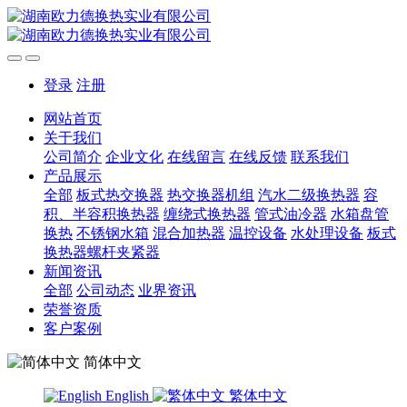
登录
注册
网站首页
关于我们
公司简介
企业文化
在线留言
在线反馈
联系我们
产品展示
全部
板式热交换器
热交换器机组
汽水二级换热器
容
积、半容积换热器
缠绕式换热器
管式油冷器
水箱盘管
换热
不锈钢水箱
混合加热器
温控设备
水处理设备
板式
换热器螺杆夹紧器
新闻资讯
全部
公司动态
业界资讯
荣誉资质
客户案例
简体中文
English
繁体中文