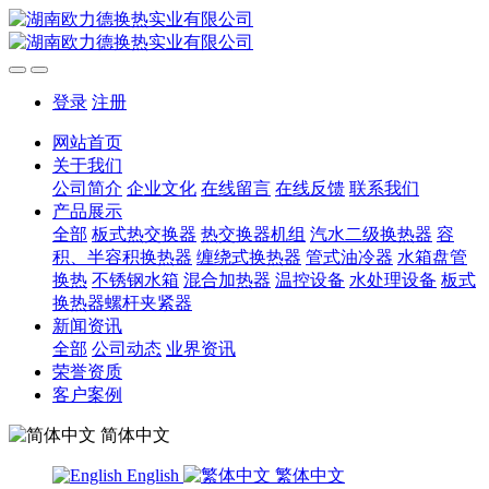
登录
注册
网站首页
关于我们
公司简介
企业文化
在线留言
在线反馈
联系我们
产品展示
全部
板式热交换器
热交换器机组
汽水二级换热器
容
积、半容积换热器
缠绕式换热器
管式油冷器
水箱盘管
换热
不锈钢水箱
混合加热器
温控设备
水处理设备
板式
换热器螺杆夹紧器
新闻资讯
全部
公司动态
业界资讯
荣誉资质
客户案例
简体中文
English
繁体中文