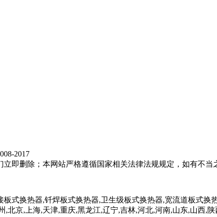
8-2017
们立即删除；本网站严格遵循国家相关法律法规规定，如有不当
接板式换热器,钎焊板式换热器,卫生级板式换热器,宽流道板式换热
,北京,上海,天津,重庆,黑龙江,辽宁,吉林,河北,河南,山东,山西,陕