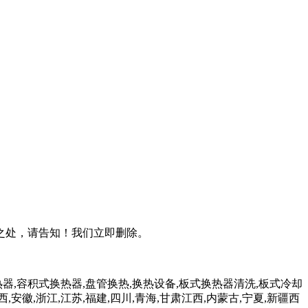
之处，请告知！我们立即删除。
器,容积式换热器,盘管换热,换热设备,板式换热器清洗,板式冷却
西,安徽,浙江,江苏,福建,四川,青海,甘肃江西,内蒙古,宁夏,新疆西