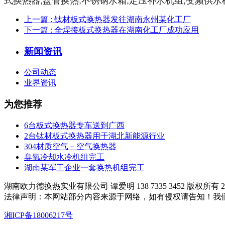
式换热器,盘管换热,不锈钢水箱,定压补水机组,变频供水
上一篇
: 钛材板式换热器发往湖南永州某化工厂
下一篇
: 全焊接板式换热器在湖南化工厂成功应用
新闻资讯
公司动态
业界资讯
为您推荐
6台板式换热器专车送到广西
2台钛材板式换热器用于湖北新能源行业
304材质空气－空气换热器
臭氧冷却水冷机组完工
湖南某军工企业一套换热机组完工
湖南欧力德换热实业有限公司 谭爱明 138 7335 3452 版权所有 200
法律声明：本网站部分内容来源于网络，如有侵权请告知！我
湘ICP备18006217号