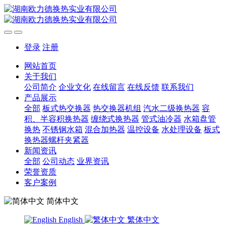
登录
注册
网站首页
关于我们
公司简介
企业文化
在线留言
在线反馈
联系我们
产品展示
全部
板式热交换器
热交换器机组
汽水二级换热器
容
积、半容积换热器
缠绕式换热器
管式油冷器
水箱盘管
换热
不锈钢水箱
混合加热器
温控设备
水处理设备
板式
换热器螺杆夹紧器
新闻资讯
全部
公司动态
业界资讯
荣誉资质
客户案例
简体中文
English
繁体中文