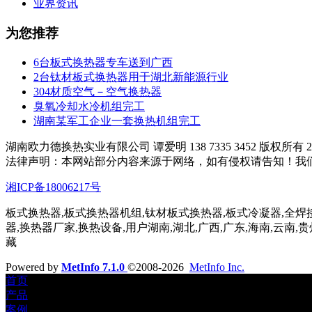
业界资讯
为您推荐
6台板式换热器专车送到广西
2台钛材板式换热器用于湖北新能源行业
304材质空气－空气换热器
臭氧冷却水冷机组完工
湖南某军工企业一套换热机组完工
湖南欧力德换热实业有限公司 谭爱明 138 7335 3452 版权所有 200
法律声明：本网站部分内容来源于网络，如有侵权请告知！我
湘ICP备18006217号
板式换热器,板式换热器机组,钛材板式换热器,板式冷凝器,全焊
器,换热器厂家,换热设备,用户湖南,湖北,广西,广东,海南,云南,贵州
藏
Powered by
MetInfo 7.1.0
©2008-2026
MetInfo Inc.
首页
产品
案例