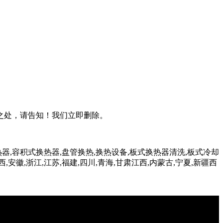
之处，请告知！我们立即删除。
器,容积式换热器,盘管换热,换热设备,板式换热器清洗,板式冷却
西,安徽,浙江,江苏,福建,四川,青海,甘肃江西,内蒙古,宁夏,新疆西