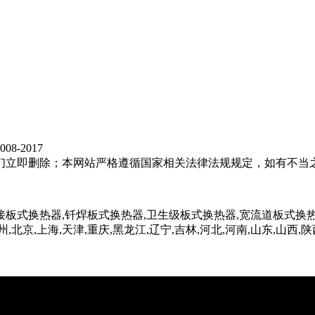
8-2017
们立即删除；本网站严格遵循国家相关法律法规规定，如有不当
接板式换热器,钎焊板式换热器,卫生级板式换热器,宽流道板式换热
,北京,上海,天津,重庆,黑龙江,辽宁,吉林,河北,河南,山东,山西,陕