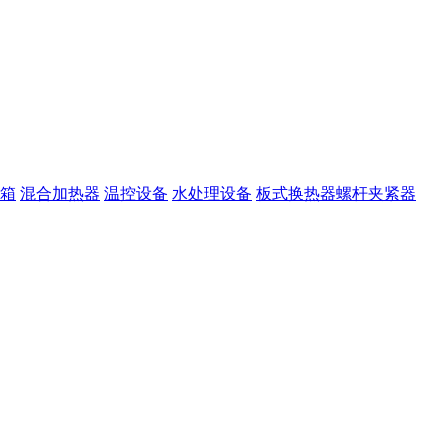
箱
混合加热器
温控设备
水处理设备
板式换热器螺杆夹紧器