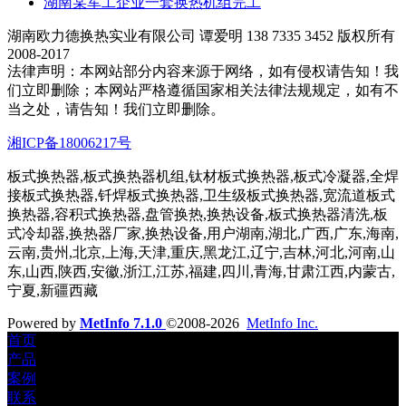
湖南某军工企业一套换热机组完工
湖南欧力德换热实业有限公司 谭爱明 138 7335 3452 版权所有
2008-2017
法律声明：本网站部分内容来源于网络，如有侵权请告知！我
们立即删除；本网站严格遵循国家相关法律法规规定，如有不
当之处，请告知！我们立即删除。
湘ICP备18006217号
板式换热器,板式换热器机组,钛材板式换热器,板式冷凝器,全焊
接板式换热器,钎焊板式换热器,卫生级板式换热器,宽流道板式
换热器,容积式换热器,盘管换热,换热设备,板式换热器清洗,板
式冷却器,换热器厂家,换热设备,用户湖南,湖北,广西,广东,海南,
云南,贵州,北京,上海,天津,重庆,黑龙江,辽宁,吉林,河北,河南,山
东,山西,陕西,安徽,浙江,江苏,福建,四川,青海,甘肃江西,内蒙古,
宁夏,新疆西藏
Powered by
MetInfo 7.1.0
©2008-2026
MetInfo Inc.
首页
产品
案例
联系