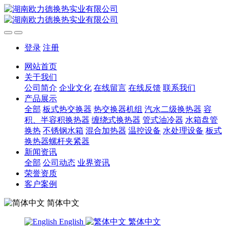
登录
注册
网站首页
关于我们
公司简介
企业文化
在线留言
在线反馈
联系我们
产品展示
全部
板式热交换器
热交换器机组
汽水二级换热器
容
积、半容积换热器
缠绕式换热器
管式油冷器
水箱盘管
换热
不锈钢水箱
混合加热器
温控设备
水处理设备
板式
换热器螺杆夹紧器
新闻资讯
全部
公司动态
业界资讯
荣誉资质
客户案例
简体中文
English
繁体中文