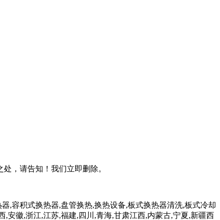
之处，请告知！我们立即删除。
器,容积式换热器,盘管换热,换热设备,板式换热器清洗,板式冷却
西,安徽,浙江,江苏,福建,四川,青海,甘肃江西,内蒙古,宁夏,新疆西