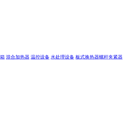
箱
混合加热器
温控设备
水处理设备
板式换热器螺杆夹紧器