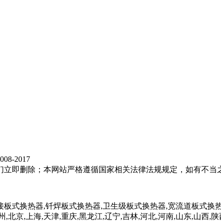
8-2017
们立即删除；本网站严格遵循国家相关法律法规规定，如有不当
接板式换热器,钎焊板式换热器,卫生级板式换热器,宽流道板式换热
,北京,上海,天津,重庆,黑龙江,辽宁,吉林,河北,河南,山东,山西,陕