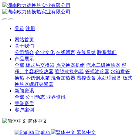
登录
注册
网站首页
关于我们
公司简介
企业文化
在线留言
在线反馈
联系我们
产品展示
全部
板式热交换器
热交换器机组
汽水二级换热器
容
积、半容积换热器
缠绕式换热器
管式油冷器
水箱盘管
换热
不锈钢水箱
混合加热器
温控设备
水处理设备
板式
换热器螺杆夹紧器
新闻资讯
全部
公司动态
业界资讯
荣誉资质
客户案例
简体中文
English
繁体中文