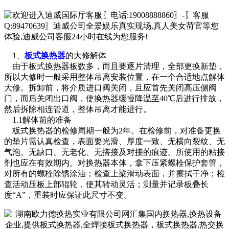
1、
板式换热器
的大修解体
由于板式换热器板数多，而且要逐片清理，全部更换新垫，
所以大修时一般采用整体吊离安装位置，在一个合适地点解体
大修。拆卸前，将介质进口阀关闭，且应首先关闭高压侧阀
门，而后关闭出口阀，使换热器缓慢降温至40℃后进行排放，
然后拆除相连管道，整体吊离才能进行。
1.1解体前的准备
板式换热器的检修周期一般为2年。在检修前，对准备更换
的垫片需认真检查，表面要光滑、厚度一致、无横向裂纹、无
气泡、无缺口、无老化、无搭接及对接的痕迹。所使用的粘接
剂也应在有效期内。对换热器本体，拿下压紧螺栓保护套管，
对所有的螺栓除锈涂油；检查上梁滑动表面，并擦拭干净；检
查活动压板上部辊轮，使其转动灵活；测量并记录板叠长
度“A”，重装时应保证此尺寸不变。