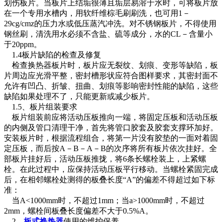
划伤板片。当板片上结垢很薄且垢层易溶于水时，可将板片放
在一个专用水槽内，用软纤维棕毛刷刷洗，也可用1－
29cg/cmz的压力水或低压蒸汽冲洗。对不锈钢板片，不得使用
钢丝刷，清洗用水必须不含盐、硫等成分，水的CL－含量小
于20ppm。
1.4板片缺陷的检查及修复
检查换热器板片时，板片应无裂纹、划痕、变形等缺陷，板
片周边应光滑平整，密封槽形状应符合图样要求，其密封面不
允许有凹凸、折皱、扭曲、划痕等影响密封性能的缺陷，这些
缺陷如果处理不了，只能更新或减少板片。
1.5、板片组装要求
板片组装前应将活动压板推向一端，将固定压板和活动压板
的内侧及管口清理干净，首先将管口胶套及胶套支撑环加好。
安装板片时，根据流程组合，将第一片没有胶垫的一面对着固
定压板，而后按A－B－A－B的次序将所有板片依次挂好。全
部板片挂好后，活动压板推拢，将6条长螺栓装上，上紧螺
栓。在此过程中，应保持活动压板平行移动。当螺栓紧固完成
后，在相邻螺栓处测得的板叠长度“A”的偏差不得超过如下标
准：
当A<1000mm时，不超过1mm；当a>1000mm时，不超过
2mm，螺栓间板叠长度偏差不大于0.5%A。
2、
板式换热器
使用的维护保养