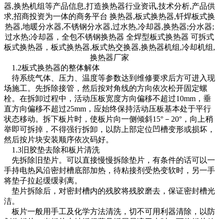
1.2板式换热器的整体解体
待系统气体、压力、温度等参数达到维修要求后方可进入现
场施工。先拆除接管，然后按对角线的方向依次松开固定螺
栓。在拆卸过程中，活动压板宽度方向偏移不超过10mm，垂
直方向偏移不超过25mm，应始终保持活动压板基本处于平行
状态移动。拆下板片时，使板片向一侧倾斜15°－20°，向上稍
举即可拆掉，不得强行拆卸，以防上部定位凹槽变形或损坏，
然后按片块安装顺序依次码好。
1.3旧胶垫去除和板片清洗
先拆除旧垫片。可以直接慢慢拆除垫片，有条件的话可以一
手持电热风沿密封槽底部加热，待粘接剂受热变软时，另一手
将垫子拉起缓缓剥离。
垫片拆除后，对密封槽内的残胶将残胶磨去，保证密封槽光
洁。
板片一般用手工及化学方法清洗，切不可用利器清除，以防