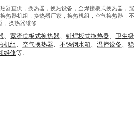
器
、
宽流道板式换热器
、
钎焊板式换热器
、
卫生级
热机组
、
空气换热器
、
不锈钢水箱
、
温控设备
、
稳
和维修
等.