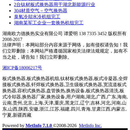
2台钛材板式换热器用于湖北新能源行业
304材质空气－空气换热器
臭氧冷却水冷机组完工
湖南某军工企业一套换热机组完工
湖南欧力德换热实业有限公司 谭爱明 138 7335 3452 版权所有
2008-2017
法律声明：本网站部分内容来源于网络，如有侵权请告知！我
们立即删除；本网站严格遵循国家相关法律法规规定，如有不
当之处，请告知！我们立即删除。
湘ICP备18006217号
板式换热器,板式换热器机组,钛材板式换热器,板式冷凝器,全焊
接板式换热器,钎焊板式换热器,卫生级板式换热器,宽流道板式
换热器,容积式换热器,盘管换热,换热设备,板式换热器清洗,板
式冷却器,换热器厂家,换热设备,用户湖南,湖北,广西,广东,海南,
云南,贵州,北京,上海,天津,重庆,黑龙江,辽宁,吉林,河北,河南,山
东,山西,陕西,安徽,浙江,江苏,福建,四川,青海,甘肃江西,内蒙古,
宁夏,新疆西藏
Powered by
MetInfo 7.1.0
©2008-2026
MetInfo Inc.