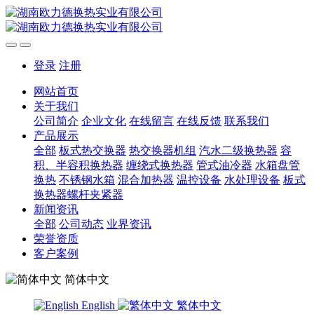
登录
注册
网站首页
关于我们
公司简介
企业文化
在线留言
在线反馈
联系我们
产品展示
全部
板式热交换器
热交换器机组
汽水二级换热器
容
积、半容积换热器
缠绕式换热器
管式油冷器
水箱盘管
换热
不锈钢水箱
混合加热器
温控设备
水处理设备
板式
换热器螺杆夹紧器
新闻资讯
全部
公司动态
业界资讯
荣誉资质
客户案例
简体中文
English
繁体中文