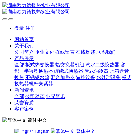
登录
注册
网站首页
关于我们
公司简介
企业文化
在线留言
在线反馈
联系我们
产品展示
全部
板式热交换器
热交换器机组
汽水二级换热器
容
积、半容积换热器
缠绕式换热器
管式油冷器
水箱盘管
换热
不锈钢水箱
混合加热器
温控设备
水处理设备
板式
换热器螺杆夹紧器
新闻资讯
全部
公司动态
业界资讯
荣誉资质
客户案例
简体中文
English
繁体中文